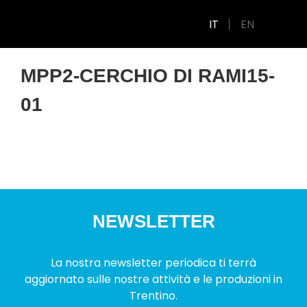
IT
EN
MPP2-CERCHIO DI RAMI15-
01
NEWSLETTER
La nostra newsletter periodica ti terrà
aggiornato sulle nostre attività e le produzioni in
Trentino.