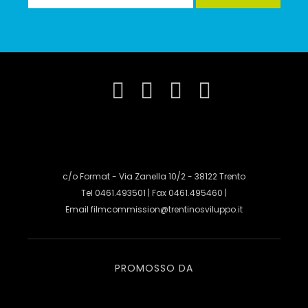
c/o Format - Via Zanella 10/2 - 38122 Trento
Tel 0461.493501 | Fax 0461.495460 |
Email
filmcommission@trentinosviluppo.it
PROMOSSO DA