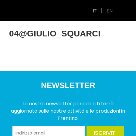
IT
EN
04@GIULIO_SQUARCI
NEWSLETTER
La nostra newsletter periodica ti terrà
aggiornato sulle nostre attività e le produzioni in
Trentino.
ISCRIVITI