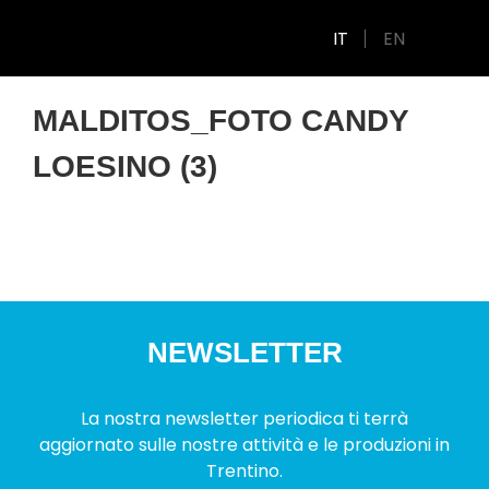
IT
EN
MALDITOS_FOTO CANDY
LOESINO (3)
NEWSLETTER
La nostra newsletter periodica ti terrà
aggiornato sulle nostre attività e le produzioni in
Trentino.