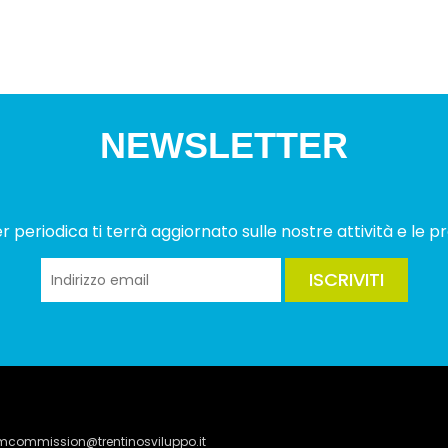
NEWSLETTER
 periodica ti terrà aggiornato sulle nostre attività e le pr
ISCRIVITI
lmcommission@trentinosviluppo.it