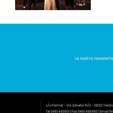
La nostra newsletter
c/o Format - Via Zanella 10/2 - 38122 Trento
Tel 0461.493501 | Fax 0461.495460 | Email
fi