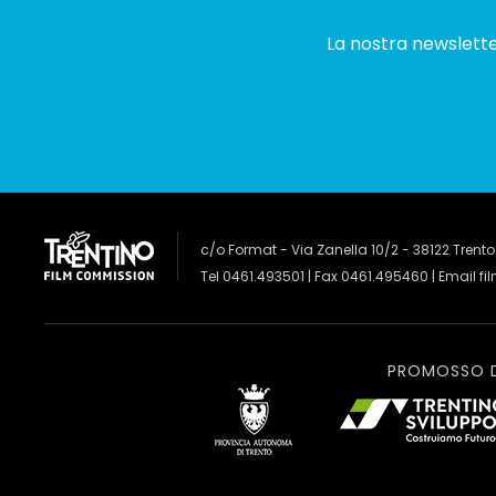
La nostra newsletter
c/o Format - Via Zanella 10/2 - 38122 Trento
Tel 0461.493501 | Fax 0461.495460 | Email
fi
PROMOSSO 