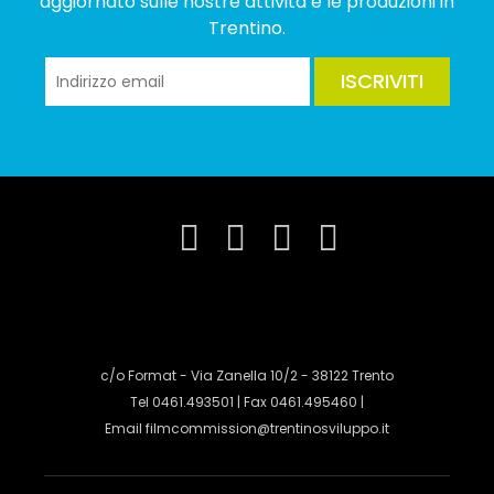
aggiornato sulle nostre attività e le produzioni in
Trentino.
ISCRIVITI
c/o Format - Via Zanella 10/2 - 38122 Trento
Tel 0461.493501 | Fax 0461.495460 |
Email
filmcommission@trentinosviluppo.it