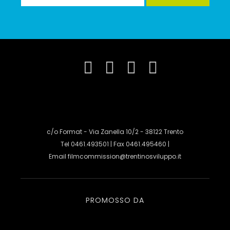
c/o Format - Via Zanella 10/2 - 38122 Trento
Tel 0461.493501 | Fax 0461.495460 |
Email
filmcommission@trentinosviluppo.it
PROMOSSO DA