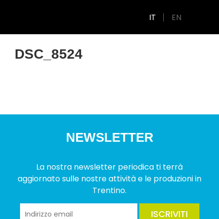
IT
EN
DSC_8524
NEWSLETTER
La nostra newsletter periodica ti terrà
aggiornato sulle nostre attività e le produzioni in
Trentino.
ISCRIVITI