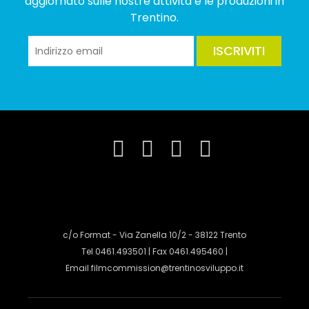
aggiornato sulle nostre attività e le produzioni in
Trentino.
ISCRIVITI
c/o Format - Via Zanella 10/2 - 38122 Trento
Tel 0461.493501 | Fax 0461.495460 |
Email
filmcommission@trentinosviluppo.it