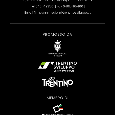
c/o Format - Via Zanella 10/2 - 38122 Trento
Tel 0461.493501 | Fax 0461.495460 |
Email
filmcommission@trentinosviluppo.it
PROMOSSO DA
MEMBRO DI