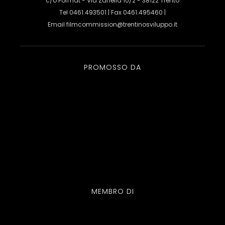
c/o Format - Via Zanella 10/2 - 38122 Trento
Tel 0461.493501 | Fax 0461.495460 |
Email
filmcommission@trentinosviluppo.it
PROMOSSO DA
MEMBRO DI