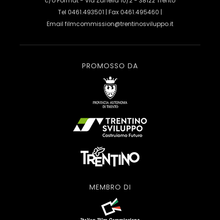
c/o Format - Via Zanella 10/2 - 38122 Trento
Tel 0461.493501 | Fax 0461.495460 |
Email
filmcommission@trentinosviluppo.it
PROMOSSO DA
MEMBRO DI