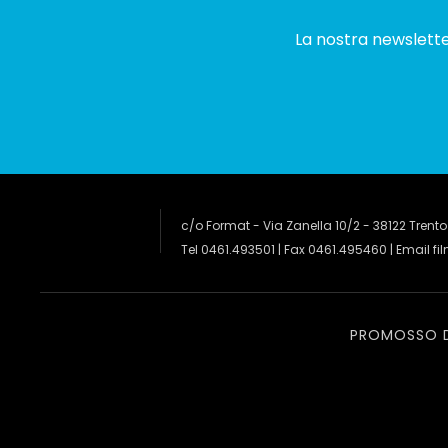
La nostra newsletter
c/o Format - Via Zanella 10/2 - 38122 Trento
Tel 0461.493501 | Fax 0461.495460 | Email
fi
PROMOSSO 