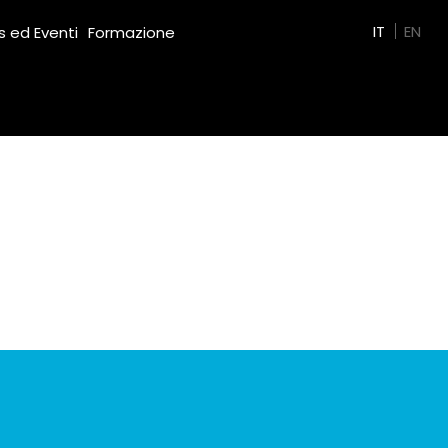
Green Film
IT
EN
 ed Eventi
Formazione