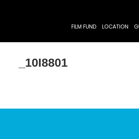
FILM FUND
LOCATION
G
_10I8801