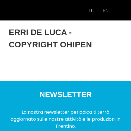
IT
EN
ERRI DE LUCA -
COPYRIGHT OH!PEN
NEWSLETTER
La nostra newsletter periodica ti terrà
aggiornato sulle nostre attività e le produzioni in
Trentino.