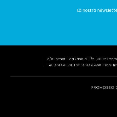
La nostra newsletter
c/o Format - Via Zanella 10/2 - 38122 Trento
Tel 0461.493501 | Fax 0461.495460 | Email
fi
PROMOSSO 