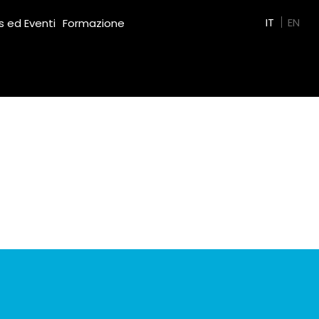
Green Film
IT
EN
 ed Eventi
Formazione