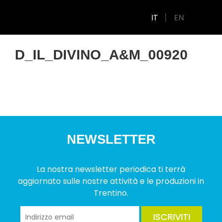
IT
EN
D_IL_DIVINO_A&M_00920
NEWSLETTER
La nostra newsletter periodica ti terrà
aggiornato sulle nostre attività e le produzioni in
Trentino.
ISCRIVITI