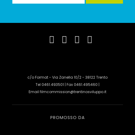
c/o Format - Via Zanella 10/2 - 38122 Trento
Tel 0461.493501 | Fax 0461.495460 |
Email
filmcommission@trentinosviluppo.it
PROMOSSO DA