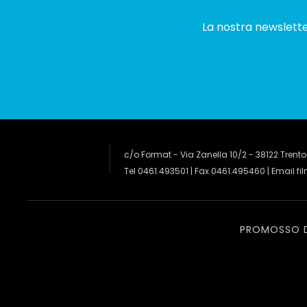
La nostra newsletter
c/o Format - Via Zanella 10/2 - 38122 Trento
Tel 0461.493501 | Fax 0461.495460 | Email
fi
PROMOSSO 