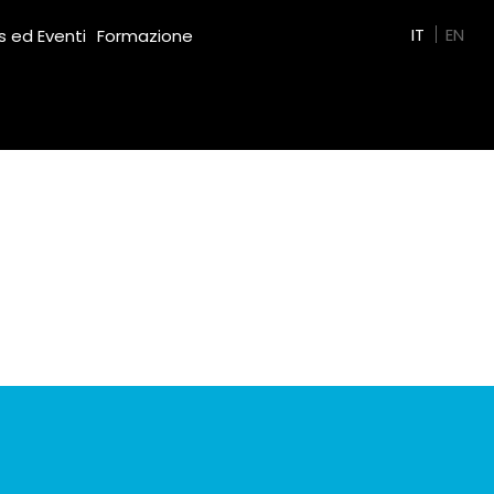
Green Film
IT
EN
 ed Eventi
Formazione