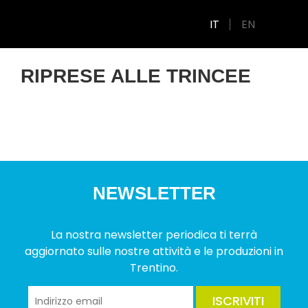
IT
EN
RIPRESE ALLE TRINCEE
NEWSLETTER
La nostra newsletter periodica ti terrà
aggiornato sulle nostre attività e le produzioni in
Trentino.
ISCRIVITI