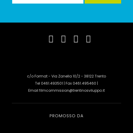
c/o Format - Via Zanella 10/2 - 38122 Trento
Tel 0461.493501 | Fax 0461.495460 |
Email
filmcommission@trentinosviluppo.it
PROMOSSO DA