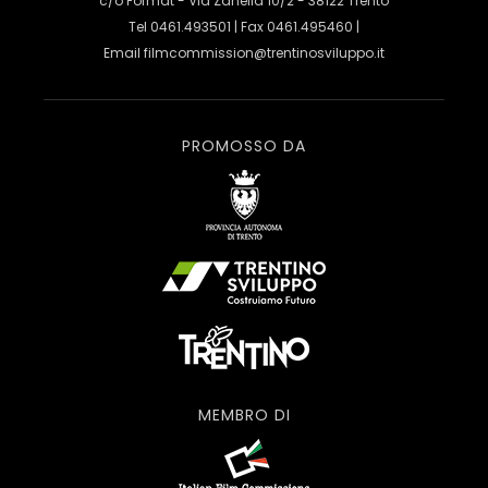
c/o Format - Via Zanella 10/2 - 38122 Trento
Tel 0461.493501 | Fax 0461.495460 |
Email
filmcommission@trentinosviluppo.it
PROMOSSO DA
MEMBRO DI