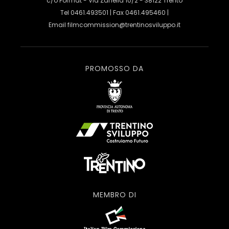
c/o Format - Via Zanella 10/2 - 38122 Trento
Tel 0461.493501 | Fax 0461.495460 |
Email
filmcommission@trentinosviluppo.it
PROMOSSO DA
MEMBRO DI