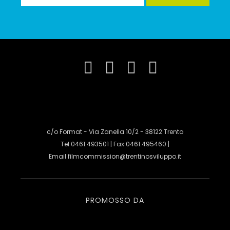
c/o Format - Via Zanella 10/2 - 38122 Trento
Tel 0461.493501 | Fax 0461.495460 |
Email
filmcommission@trentinosviluppo.it
PROMOSSO DA