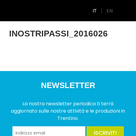
IT
EN
INOSTRIPASSI_2016026
NEWSLETTER
La nostra newsletter periodica ti terrà
aggiornato sulle nostre attività e le produzioni in
Trentino.
ISCRIVITI