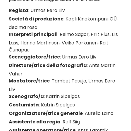
Regista
:
Urmas Eero Liiv
Società di produzione
:
Kopli Kinokompanii OÜ
,
decima rosa
Interpreti principali
:
Reimo Sagor
,
Priit Plus
,
Liis
Lass
,
Hanna Martinson
,
Veiko Porkanen
,
Rait
Õunapuu
Sceneggiatore/trice
:
Urmas Eero Liiv
Direttore/trice della fotografia
:
Ants Martin
Vahur
Montatore/trice
:
Tambet Tasuja
,
Urmas Eero
Liiv
Scenografo/a
:
Katrin Sipelgas
Costumista
:
Katrin Sipelgas
Organizzatore/trice generale
:
Aurelio Laino
Assistente alla regia
:
Ralf Siig
Assistente operatore/trice
:
Ants Tammik
,