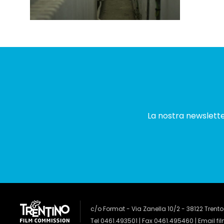
La nostra newsletter
c/o Format - Via Zanella 10/2 - 38122 Trento
Tel 0461.493501 | Fax 0461.495460 | Email
fi