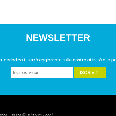
NEWSLETTER
 periodica ti terrà aggiornato sulle nostre attività e le pr
ISCRIVITI
lmcommission@trentinosviluppo.it