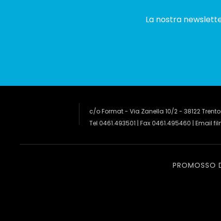
La nostra newsletter
c/o Format - Via Zanella 10/2 - 38122 Trento
Tel 0461.493501 | Fax 0461.495460 | Email
fi
PROMOSSO 