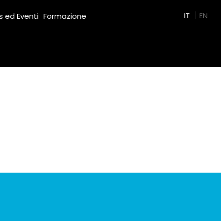
Green Film
IT
EN
 ed Eventi
Formazione