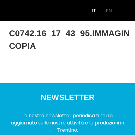
IT
EN
C0742.16_17_43_95.IMMAGIN
COPIA
NEWSLETTER
La nostra newsletter periodica ti terrà
aggiornato sulle nostre attività e le produzioni in
Trentino.