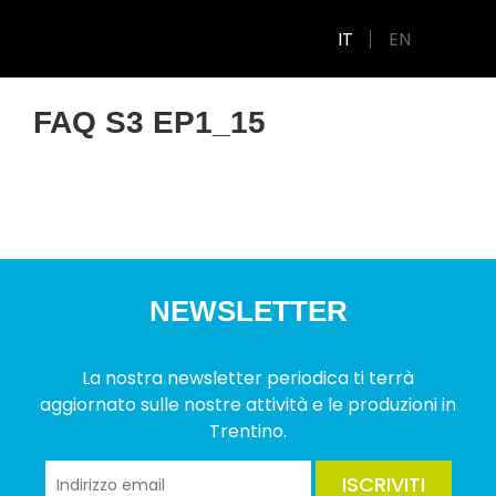
IT
EN
FAQ S3 EP1_15
NEWSLETTER
La nostra newsletter periodica ti terrà
aggiornato sulle nostre attività e le produzioni in
Trentino.
ISCRIVITI