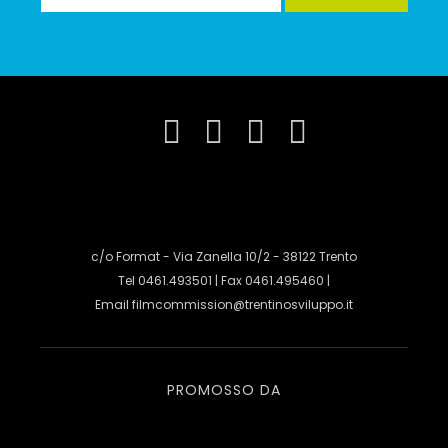
c/o Format - Via Zanella 10/2 - 38122 Trento
Tel 0461.493501 | Fax 0461.495460 |
Email
filmcommission@trentinosviluppo.it
PROMOSSO DA