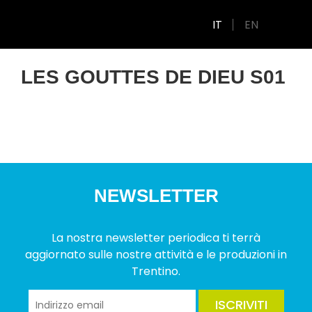
IT
EN
LES GOUTTES DE DIEU S01
NEWSLETTER
La nostra newsletter periodica ti terrà
aggiornato sulle nostre attività e le produzioni in
Trentino.
ISCRIVITI