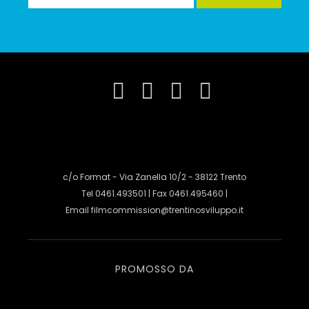
c/o Format - Via Zanella 10/2 - 38122 Trento
Tel 0461.493501 | Fax 0461.495460 |
Email
filmcommission@trentinosviluppo.it
PROMOSSO DA