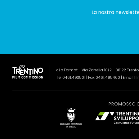
La nostra newsletter
c/o Format - Via Zanella 10/2 - 38122 Trento
Tel 0461.493501 | Fax 0461.495460 | Email
fi
PROMOSSO 