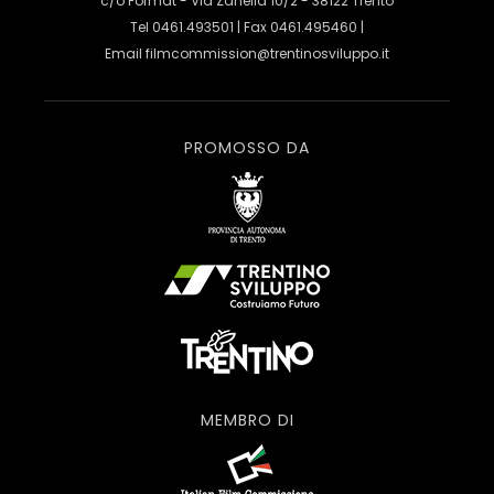
c/o Format - Via Zanella 10/2 - 38122 Trento
Tel 0461.493501 | Fax 0461.495460 |
Email
filmcommission@trentinosviluppo.it
PROMOSSO DA
MEMBRO DI