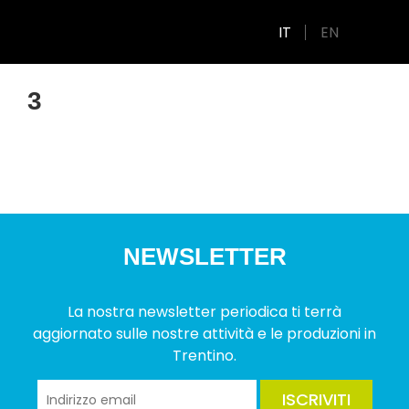
IT
EN
3
NEWSLETTER
La nostra newsletter periodica ti terrà
aggiornato sulle nostre attività e le produzioni in
Trentino.
ISCRIVITI