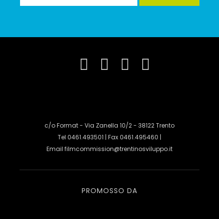
c/o Format - Via Zanella 10/2 - 38122 Trento
Tel 0461.493501 | Fax 0461.495460 |
Email
filmcommission@trentinosviluppo.it
PROMOSSO DA