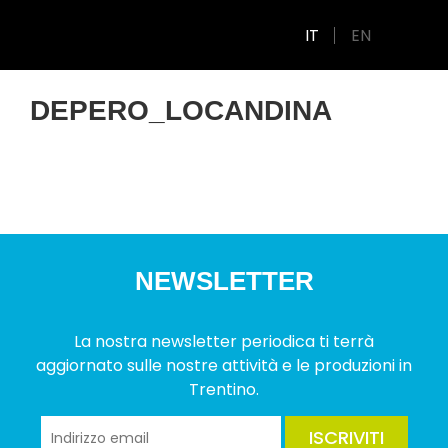
IT
EN
DEPERO_LOCANDINA
NEWSLETTER
La nostra newsletter periodica ti terrà
aggiornato sulle nostre attività e le produzioni in
Trentino.
ISCRIVITI