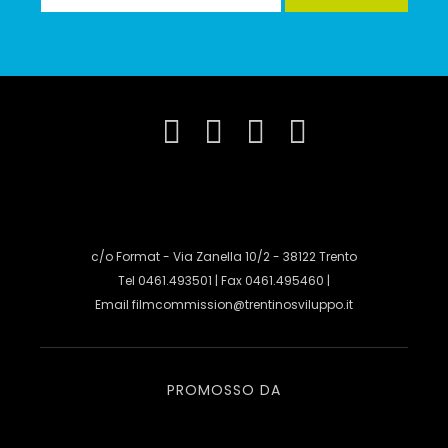
c/o Format - Via Zanella 10/2 - 38122 Trento
Tel 0461.493501 | Fax 0461.495460 |
Email
filmcommission@trentinosviluppo.it
PROMOSSO DA