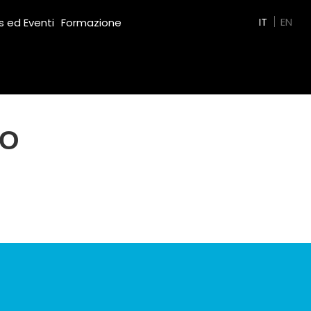
Green Film
IT
EN
 ed Eventi
Formazione
TO