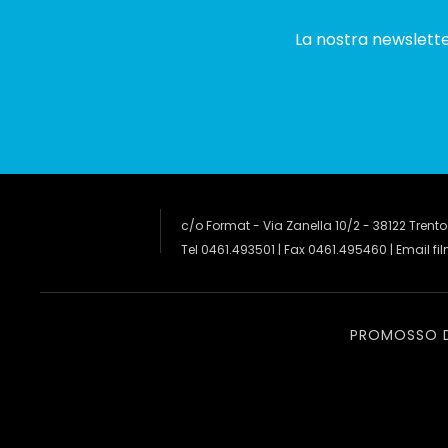
La nostra newsletter
c/o Format - Via Zanella 10/2 - 38122 Trento
Tel 0461.493501 | Fax 0461.495460 | Email
fi
PROMOSSO 