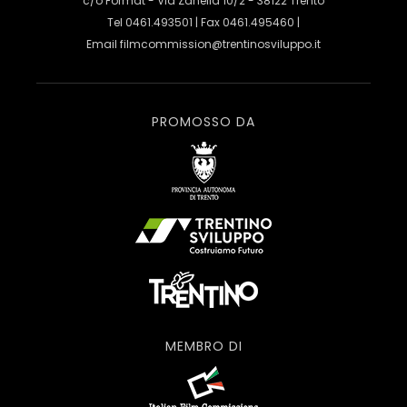
c/o Format - Via Zanella 10/2 - 38122 Trento
Tel 0461.493501 | Fax 0461.495460 |
Email
filmcommission@trentinosviluppo.it
PROMOSSO DA
MEMBRO DI