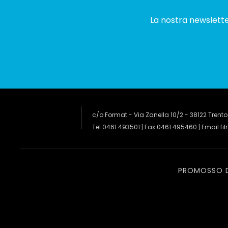
La nostra newsletter
c/o Format - Via Zanella 10/2 - 38122 Trento
Tel 0461.493501 | Fax 0461.495460 | Email
fi
PROMOSSO 