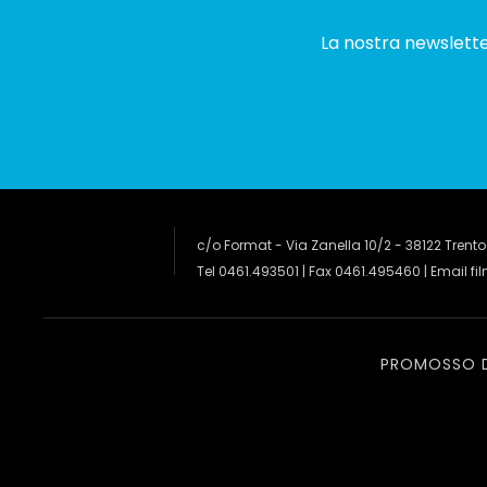
La nostra newsletter
c/o Format - Via Zanella 10/2 - 38122 Trento
Tel 0461.493501 | Fax 0461.495460 | Email
fi
PROMOSSO 