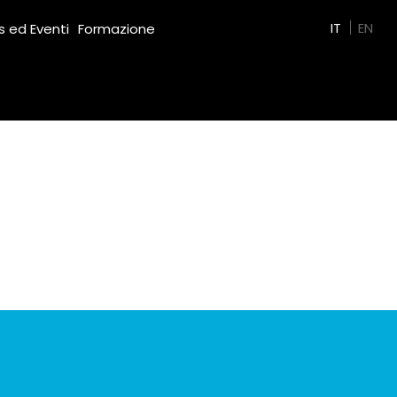
Green Film
IT
EN
 ed Eventi
Formazione