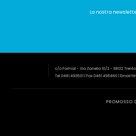
La nostra newsletter
c/o Format - Via Zanella 10/2 - 38122 Trento
Tel 0461.493501 | Fax 0461.495460 | Email
fi
PROMOSSO 