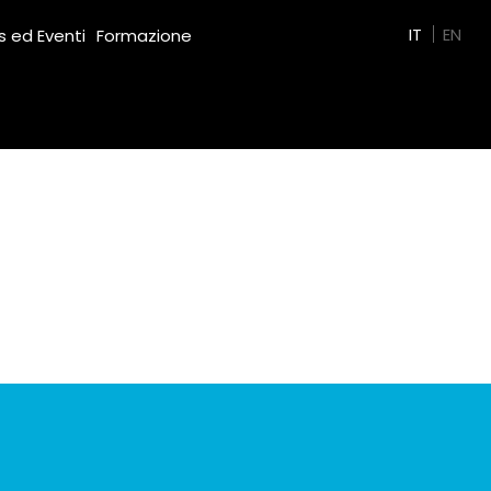
Green Film
IT
EN
 ed Eventi
Formazione