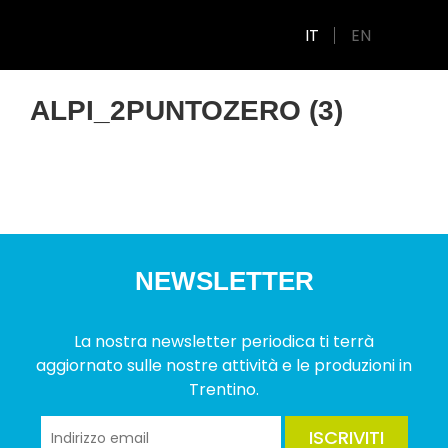
IT
EN
ALPI_2PUNTOZERO (3)
NEWSLETTER
La nostra newsletter periodica ti terrà
aggiornato sulle nostre attività e le produzioni in
Trentino.
ISCRIVITI