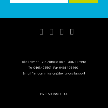
c/o Format - Via Zanella 10/2 - 38122 Trento
Tel 0461.493501 | Fax 0461.495460 |
Email
filmcommission@trentinosviluppo.it
PROMOSSO DA