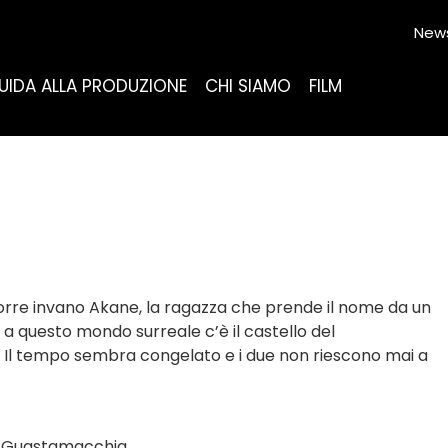
News
UIDA ALLA PRODUZIONE
CHI SIAMO
FILM
ncorre invano Akane, la ragazza che prende il nome da un
a questo mondo surreale c’è il castello del
. Il tempo sembra congelato e i due non riescono mai a
a Guastamacchia