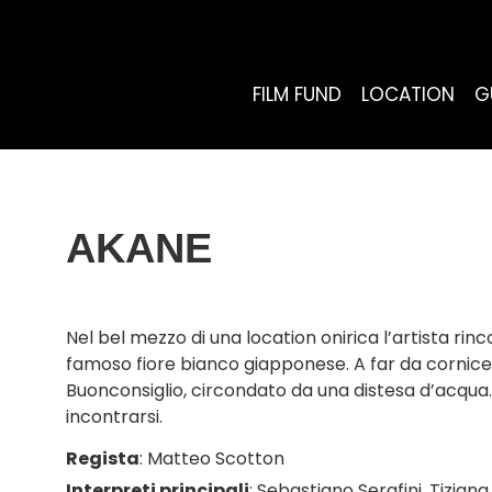
FILM FUND
LOCATION
G
AKANE
Nel bel mezzo di una location onirica l’artista ri
famoso fiore bianco giapponese. A far da cornice 
Buonconsiglio, circondato da una distesa d’acqua
incontrarsi.
Regista
:
Matteo Scotton
Interpreti principali
:
Sebastiano Serafini
,
Tizian