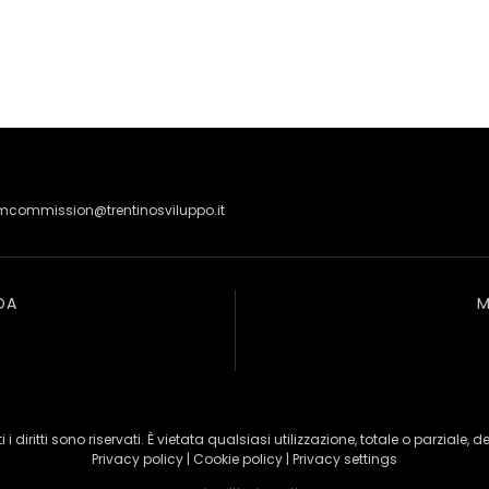
lmcommission@trentinosviluppo.it
DA
M
 i diritti sono riservati. È vietata qualsiasi utilizzazione, totale o parziale, d
Privacy policy
|
Cookie policy
|
Privacy settings