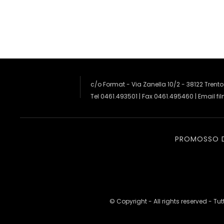
c/o Format - Via Zanella 10/2 - 38122 Trento
Tel 0461.493501 | Fax 0461.495460 | Email
fi
PROMOSSO 
© Copyright - All rights reserved - Tutti