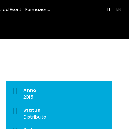
Green Film
IT
EN
 ed Eventi
Formazione
Anno
2015
Status
Distribuito