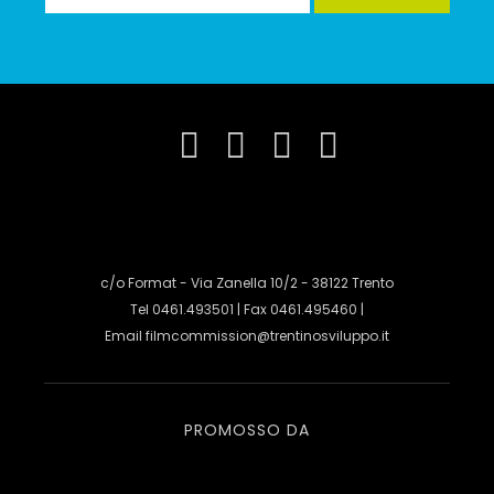
c/o Format - Via Zanella 10/2 - 38122 Trento
Tel 0461.493501 | Fax 0461.495460 |
Email
filmcommission@trentinosviluppo.it
PROMOSSO DA