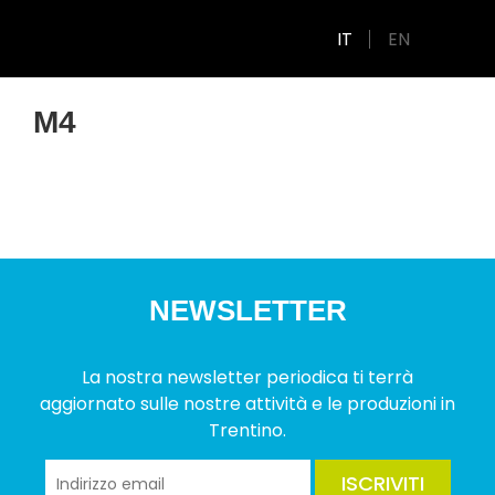
IT
EN
M4
NEWSLETTER
La nostra newsletter periodica ti terrà
aggiornato sulle nostre attività e le produzioni in
Trentino.
ISCRIVITI