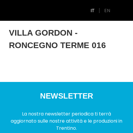
IT
EN
VILLA GORDON -
RONCEGNO TERME 016
NEWSLETTER
La nostra newsletter periodica ti terrà
aggiornato sulle nostre attività e le produzioni in
Trentino.