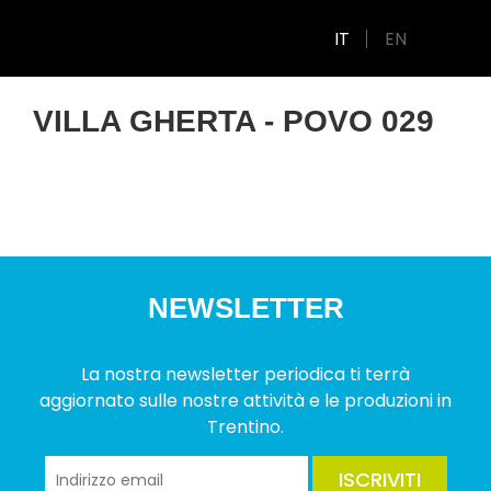
IT
EN
VILLA GHERTA - POVO 029
NEWSLETTER
La nostra newsletter periodica ti terrà
aggiornato sulle nostre attività e le produzioni in
Trentino.
ISCRIVITI