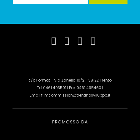
c/o Format - Via Zanella 10/2 - 38122 Trento
Tel 0461.493501 | Fax 0461.495460 |
Email
filmcommission@trentinosviluppo.it
PROMOSSO DA