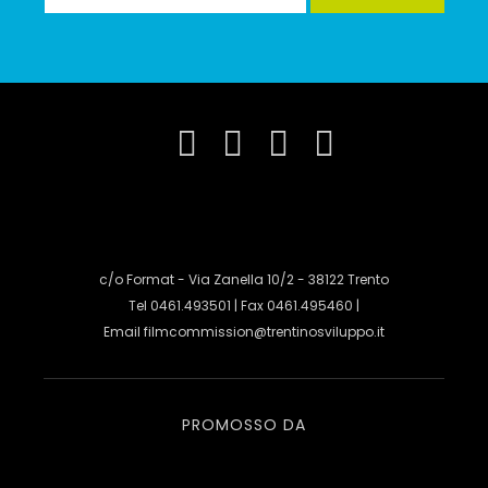
c/o Format - Via Zanella 10/2 - 38122 Trento
Tel 0461.493501 | Fax 0461.495460 |
Email
filmcommission@trentinosviluppo.it
PROMOSSO DA