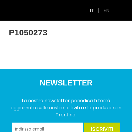
IT
EN
P1050273
NEWSLETTER
La nostra newsletter periodica ti terrà
aggiornato sulle nostre attività e le produzioni in
Trentino.
ISCRIVITI