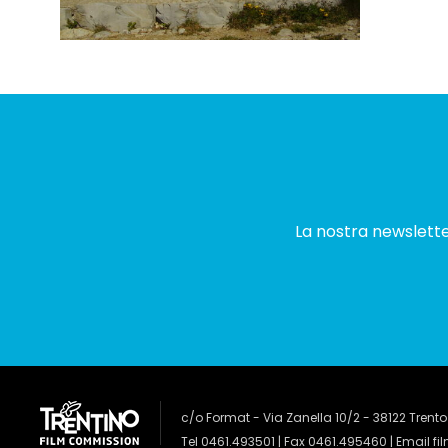
La nostra newsletter
c/o Format - Via Zanella 10/2 - 38122 Trento
Tel 0461.493501 | Fax 0461.495460 | Email
fi