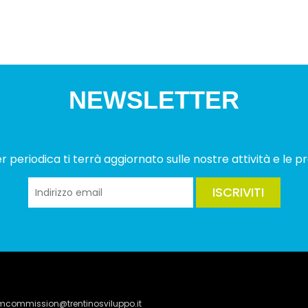
NEWSLETTER
 periodica ti terrà aggiornato sulle nostre attività e le pr
ISCRIVITI
lmcommission@trentinosviluppo.it