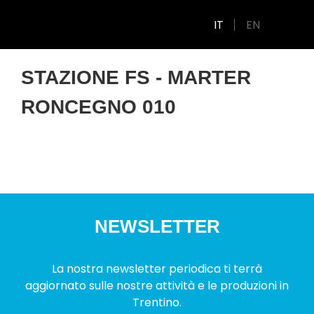
IT
EN
STAZIONE FS - MARTER
RONCEGNO 010
NEWSLETTER
La nostra newsletter periodica ti terrà
aggiornato sulle nostre attività e le produzioni in
Trentino.