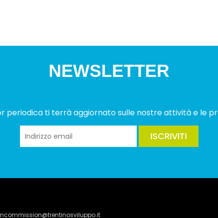
NEWSLETTER
 periodica ti terrà aggiornato sulle nostre attività e le pr
ISCRIVITI
lmcommission@trentinosviluppo.it