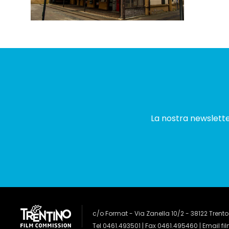
La nostra newsletter
c/o Format - Via Zanella 10/2 - 38122 Trento
Tel 0461.493501 | Fax 0461.495460 | Email
fi