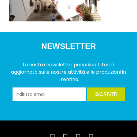
NEWSLETTER
La nostra newsletter periodica ti terrà
aggiornato sulle nostre attività e le produzioni in
Trentino.
ISCRIVITI