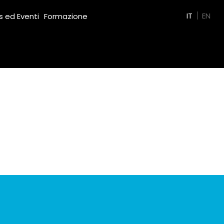
Green Film
IT
EN
 ed Eventi
Formazione