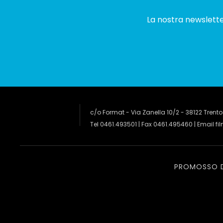
La nostra newsletter
c/o Format - Via Zanella 10/2 - 38122 Trento
Tel 0461.493501 | Fax 0461.495460 | Email
fi
PROMOSSO 