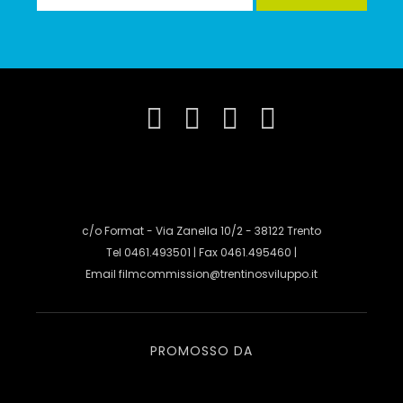
c/o Format - Via Zanella 10/2 - 38122 Trento
Tel 0461.493501 | Fax 0461.495460 |
Email
filmcommission@trentinosviluppo.it
PROMOSSO DA