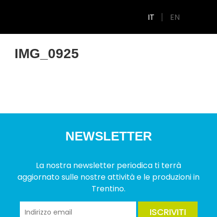
IT
EN
IMG_0925
NEWSLETTER
La nostra newsletter periodica ti terrà
aggiornato sulle nostre attività e le produzioni in
Trentino.
ISCRIVITI