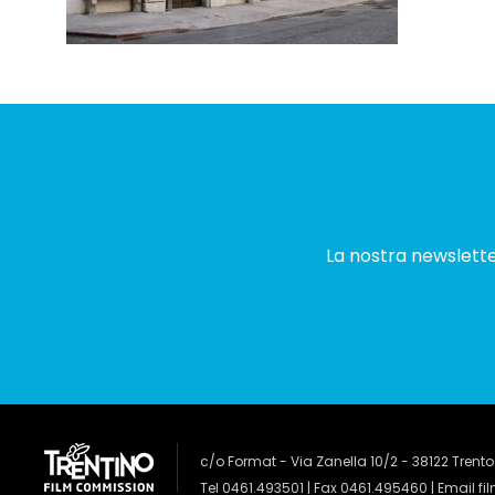
La nostra newsletter
c/o Format - Via Zanella 10/2 - 38122 Trento
Tel 0461.493501 | Fax 0461.495460 | Email
fi