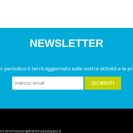
NEWSLETTER
 periodica ti terrà aggiornato sulle nostre attività e le pr
ISCRIVITI
lmcommission@trentinosviluppo.it