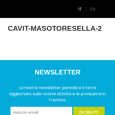
IT
EN
CAVIT-MASOTORESELLA-2
NEWSLETTER
La nostra newsletter periodica ti terrà
aggiornato sulle nostre attività e le produzioni in
Trentino.
ISCRIVITI