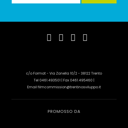
c/o Format - Via Zanella 10/2 - 38122 Trento
Tel 0461.493501 | Fax 0461.495460 |
Email
filmcommission@trentinosviluppo.it
PROMOSSO DA