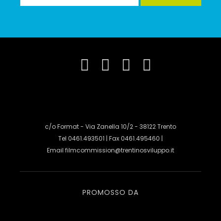
c/o Format - Via Zanella 10/2 - 38122 Trento
Tel 0461.493501 | Fax 0461.495460 |
Email
filmcommission@trentinosviluppo.it
PROMOSSO DA