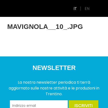
IT
EN
MAVIGNOLA__10_.JPG
NEWSLETTER
La nostra newsletter periodica ti terrà
aggiornato sulle nostre attività e le produzioni in
Trentino.
ISCRIVITI